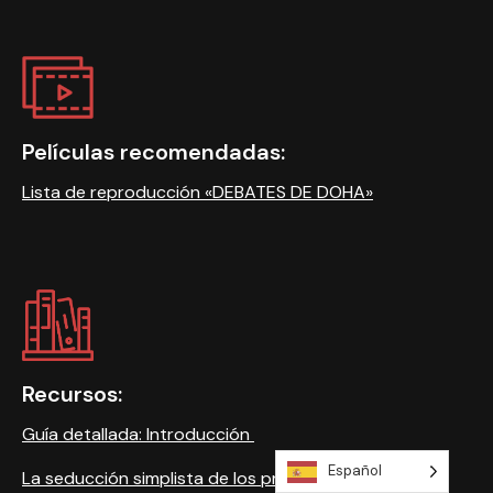
Películas recomendadas:
Lista de reproducción «DEBATES DE DOHA»
Recursos:
Guía detallada: Introducción
Español
La seducción simplista de los problemas ajenos